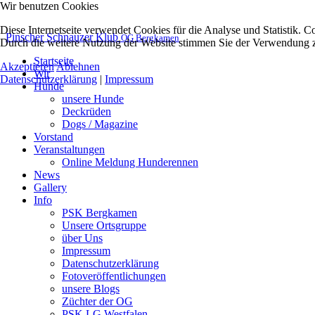
Wir benutzen Cookies
Diese Internetseite verwendet Cookies für die Analyse und Statistik. C
Pinscher Schnauzer Klub
OG Bergkamen
Durch die weitere Nutzung der Website stimmen Sie der Verwendung zu
Startseite
Akzeptieren
Ablehnen
Wir
Datenschutzerklärung
|
Impressum
Hunde
unsere Hunde
Deckrüden
Dogs / Magazine
Vorstand
Veranstaltungen
Online Meldung Hunderennen
News
Gallery
Info
PSK Bergkamen
Unsere Ortsgruppe
über Uns
Impressum
Datenschutzerklärung
Fotoveröffentlichungen
unsere Blogs
Züchter der OG
PSK LG Westfalen