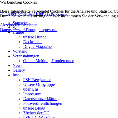
Wir benutzen Cookies
Diese Internetseite verwendet Cookies für die Analyse und Statistik. C
Pinscher Schnauzer Klub
OG Bergkamen
Durch die weitere Nutzung der Website stimmen Sie der Verwendung zu
Startseite
Akzeptieren
Ablehnen
Wir
Datenschutzerklärung
|
Impressum
Hunde
unsere Hunde
Deckrüden
Dogs / Magazine
Vorstand
Veranstaltungen
Online Meldung Hunderennen
News
Gallery
Info
PSK Bergkamen
Unsere Ortsgruppe
über Uns
Impressum
Datenschutzerklärung
Fotoveröffentlichungen
unsere Blogs
Züchter der OG
PSK LG Westfalen