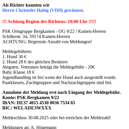
Als Richter konnten wir
Herrn Christofer Habig (VDH) gewinnen.
!!! Achtung Beginn des Richtens: 10:00 Uhr !!!!!
PSK Ortsgruppe Bergkamen - OG 9/22 / Kamen-Heeren
Schillerstr. 34, 59174 Kamen-Heeren
ACHTUNG: Begrenzte Anzahl von Meldungen!
Meldegebühren:
1. Hund 30 €
2. Hund 28 € des gleichen Besitzers
Jüngsten, Veteranen beträgt die Meldegebühr - 20€
Baby Klasse 18 €
Jugendhandling ist frei wenn der Hund auch ausgestellt wurde.
Paarklassen, Zuchtgruppen und Nachzuchtgruppen sind frei.
Annahme der Meldung erst nach Eingang der Meldegebühr.
Konto: PSK Bergkamen 9/22
IBAN: DE37 4015 4530 0036 7534 65
BIC: WELADE3WXXX
Meldeschluss 30.08.2025 oder bei erreichen der Meldezahl!
Meldungen an: A. Högemann