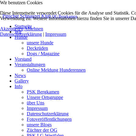
Wir benutzen Cookies
Diese Internetseite verwendet Cookies für die Analyse und Statistik. 
Pinscher Schnauzer Klub
OG Bergkamen
Verwendung zu. Weitere Informationen hierzu finden Sie in unserer Da
Startseite
Akzeptieren
Ablehnen
Wir
Datenschutzerklärung
|
Impressum
Hunde
unsere Hunde
Deckrüden
Dogs / Magazine
Vorstand
Veranstaltungen
Online Meldung Hunderennen
News
Gallery
Info
PSK Bergkamen
Unsere Ortsgruppe
über Uns
Impressum
Datenschutzerklärung
Fotoveröffentlichungen
unsere Blogs
Züchter der OG
PSK LG Westfalen